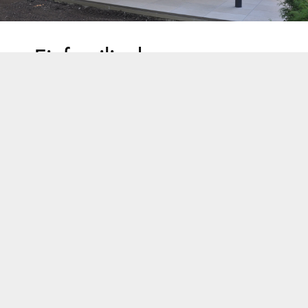
Einfamilienhaus
Gaimersheim
Für eine private Bauherrschaft realisierten wir in
Gaimersheim ein massiv gebautes
Einfamilienhaus – geplant von Goldbrunner
Ingenieure und in hochwertiger Ausführung
umgesetzt.
Bauherr:
privat
Architekten:
Goldbrunner Ingenieure GmbH
Bereich:
Hoch- und Ingenieurbau