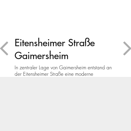
Eitensheimer Straße
Gaimersheim
In zentraler Lage von Gaimersheim entstand an
der Eitensheimer Straße eine moderne
Wohnanlage mit zwölf Wohneinheiten und einer
Gewerbeeinheit.
Bauherr:
Schiebel Bauunternehmung GmbH